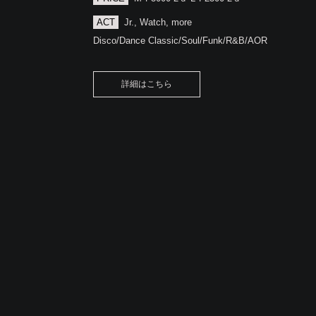
ACT
Jr., Watch, more
Disco/Dance Classic/Soul/Funk/R&B/AOR
詳細はこちら