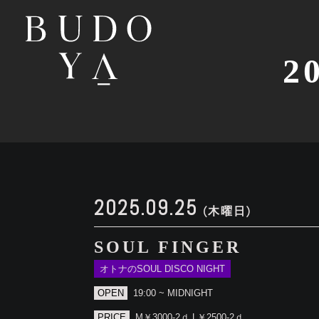
2
2025.09.25
(木曜日)
SOUL FINGER
オトナのSOUL DISCO NIGHT
OPEN
19:00 ~ MIDNIGHT
PRICE
M￥3000-2ｄ L￥2500-2ｄ