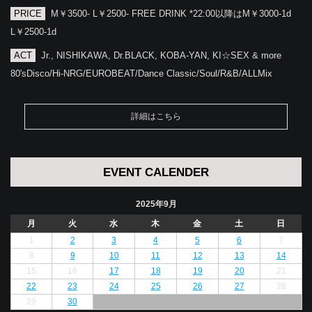
PRICE
M￥3500- L￥2500- FREE DRINK *22:00以降はM￥3000-1d
L￥2500-1d
ACT
Jr., NISHIKAWA, Dr.BLACK, KOBA-YAN, KI☆SEX & more
80'sDisco/Hi-NRG/EUROBEAT/Dance Classic/Soul/R&B/ALLMix
詳細はこちら
EVENT CALENDER
2025年9月
月
火
水
木
金
土
日
1
2
3
4
5
6
7
8
9
10
11
12
13
14
15
16
17
18
19
20
21
22
23
24
25
26
27
28
29
30