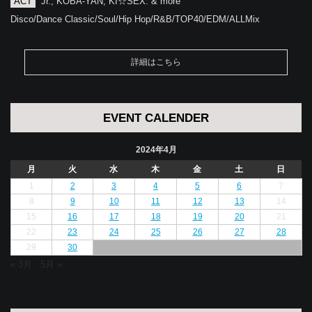
ACT
Jr., KOBA-YAN, KI☆SEX. & more
Disco/Dance Classic/Soul/Hip Hop/R&B/TOP40/EDM/ALLMix
詳細はこちら
EVENT CALENDER
2024年4月
月
火
水
木
金
土
日
1
2
3
4
5
6
7
8
9
10
11
12
13
14
15
16
17
18
19
20
21
22
23
24
25
26
27
28
29
30
« 3月
5月 »