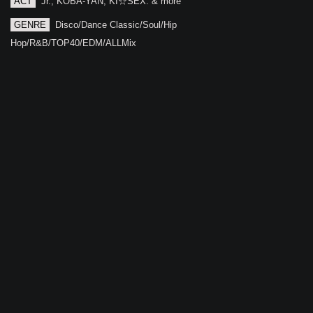
ACT
Jr., KOBA-YAN, KI☆SEX. & more
GENRE
Disco/Dance Classic/Soul/Hip
Hop/R&B/TOP40/EDM/ALLMix