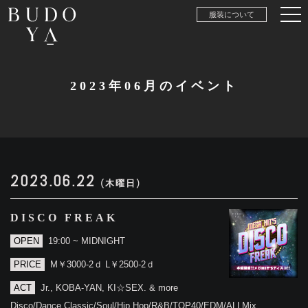
服装について
2023年06月のイベント
2023.06.22
(木曜日)
DISCO FREAK
OPEN
19:00 ~ MIDNIGHT
PRICE
M￥3000-2ｄ L￥2500-2ｄ
ACT
Jr., KOBA-YAN, KI☆SEX. & more
Disco/Dance Classic/Soul/Hip Hop/R&B/TOP40/EDM/ALLMix