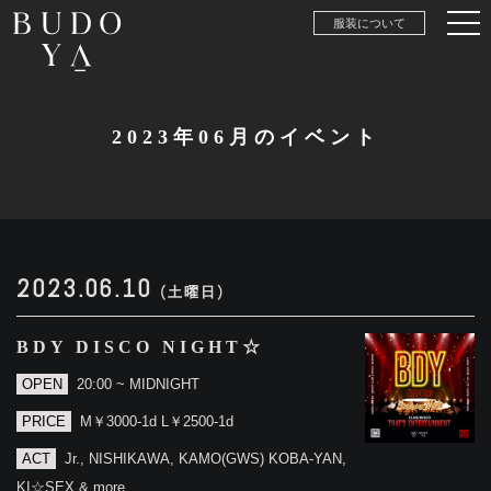
服装について
2023年06月のイベント
2023.06.10
(土曜日)
BDY DISCO NIGHT☆
OPEN
20:00 ~ MIDNIGHT
PRICE
M￥3000-1d L￥2500-1d
ACT
Jr., NISHIKAWA, KAMO(GWS) KOBA-YAN,
KI☆SEX & more