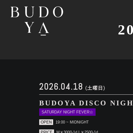
2
2026.04.18
(土曜日)
BUDOYA DISCO NIG
SATURDAY NIGHT FEVER☆
OPEN
19:00 ~ MIDNIGHT
PRICE
M￥3000-1d L￥2500-1d