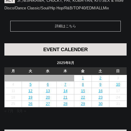
ACT
Jr.,NISHIKAWA, CHUCKY, PAI, KOBA-YAN, KI☆SEX & more
Disco/Dance Classic/Soul/Hip Hop/R&B/TOP40/EDM/ALLMix
詳細はこちら
EVENT CALENDER
2025年8月
月
火
水
木
金
土
日
1
2
3
4
5
6
7
8
9
10
11
12
13
14
15
16
17
18
19
20
21
22
23
24
25
26
27
28
29
30
31
« 7月
9月 »