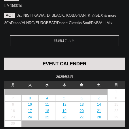
L￥15001d
ACT
Jr., NISHIKAWA, Dr.BLACK, KOBA-YAN, KI☆SEX & more
80'sDisco/Hi-NRG/EUROBEAT/Dance Classic/Soul/R&B/ALLMix
詳細はこちら
EVENT CALENDER
2025年6月
月
火
水
木
金
土
日
1
2
3
4
5
6
7
8
9
10
11
12
13
14
15
16
17
18
19
20
21
22
23
24
25
26
27
28
29
30