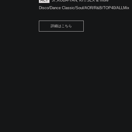
ACT
Jr.,KOBA-YAN, KI☆SEX & more
Disco/Dance Classic/Soul/AOR/R&B/TOP40/ALLMix
詳細はこちら