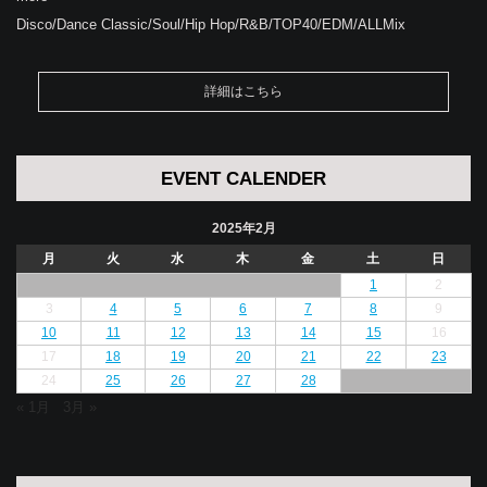
Disco/Dance Classic/Soul/Hip Hop/R&B/TOP40/EDM/ALLMix
詳細はこちら
EVENT CALENDER
2025年2月
月
火
水
木
金
土
日
1
2
3
4
5
6
7
8
9
10
11
12
13
14
15
16
17
18
19
20
21
22
23
24
25
26
27
28
« 1月
3月 »