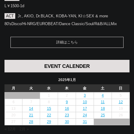
L￥1500-1d
ACT
Jr., AKIO, Dr.BLACK, KOBA-YAN, KI☆SEX & more
80'sDisco/Hi-NRG/EUROBEAT/Dance Classic/Soul/R&B/ALLMix
詳細はこちら
EVENT CALENDER
2025年1月
月
火
水
木
金
土
日
1
2
3
4
5
6
7
8
9
10
11
12
13
14
15
16
17
18
19
20
21
22
23
24
25
26
27
28
29
30
31
« 12月
2月 »