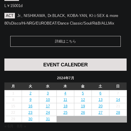
L￥15001d
ACT
Jr., NISHIKAWA, Dr.BLACK, KOBA-YAN, KI☆SEX & more
80'sDisco/Hi-NRG/EUROBEAT/Dance Classic/Soul/R&B/ALLMix
詳細はこちら
EVENT CALENDER
2024年7月
月
火
水
木
金
土
日
1
2
3
4
5
6
7
8
9
10
11
12
13
14
15
16
17
18
19
20
21
22
23
24
25
26
27
28
29
30
31
« 6月
8月 »