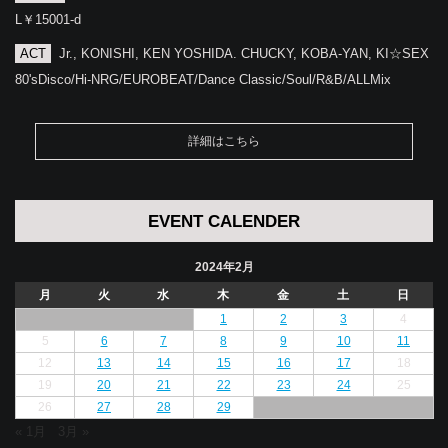
L￥15001-d
ACT
Jr., KONISHI, KEN YOSHIDA. CHUCKY, KOBA-YAN, KI☆SEX
80'sDisco/Hi-NRG/EUROBEAT/Dance Classic/Soul/R&B/ALLMix
詳細はこちら
EVENT CALENDER
2024年2月
月
火
水
木
金
土
日
1
2
3
4
5
6
7
8
9
10
11
12
13
14
15
16
17
18
19
20
21
22
23
24
25
26
27
28
29
« 1月
3月 »