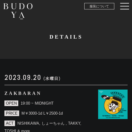
服装について
DETAILS
2023.09.20
(水曜日)
ZAKBARAN
OPEN
19:00 ~ MIDNIGHT
PRICE
M￥3000-1d L￥2500-1d
ACT
NISHIKAWA, しょーちゃん , TAKKY,
TOSHI & more