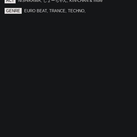
ACT
NISHIKAWA, しょーちゃん, KIN-CHAN & more
GENRE
EURO BEAT, TRANCE, TECHNO,