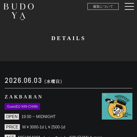
服装について
DETAILS
2026.06.03
(水曜日)
ZAKBARAN
GuestDJ KIN-CHAN
OPEN
19:00 ~ MIDNIGHT
PRICE
M￥3000-1d L￥2500-1d