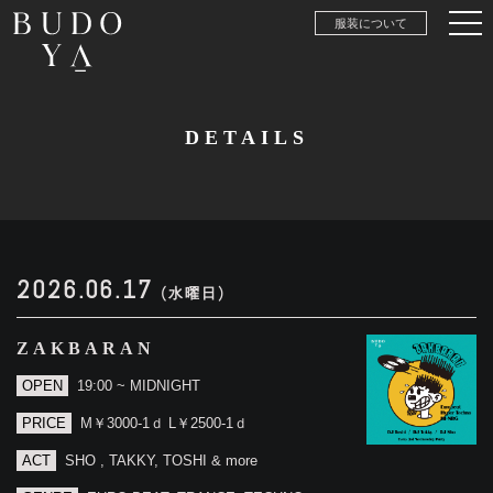
服装について
DETAILS
2026.06.17
(水曜日)
ZAKBARAN
OPEN
19:00 ~ MIDNIGHT
PRICE
M￥3000-1ｄ L￥2500-1ｄ
ACT
SHO , TAKKY, TOSHI & more