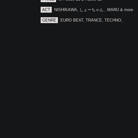
ACT
NISHIKAWA, しょーちゃん , MARU & more
GENRE
EURO BEAT, TRANCE, TECHNO,