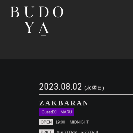
2023.08.02
(水曜日)
ZAKBARAN
GuestDJ MARU
OPEN
19:00 ~ MIDNIGHT
PRICE
M￥3000-1d L￥2500-1d