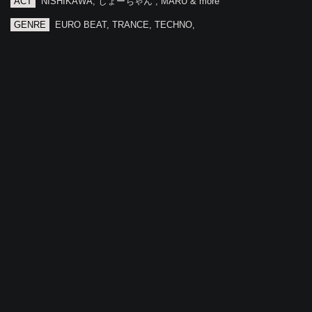
ACT
NISHIKAWA, しょーちゃん , MARU & more
GENRE
EURO BEAT, TRANCE, TECHNO,