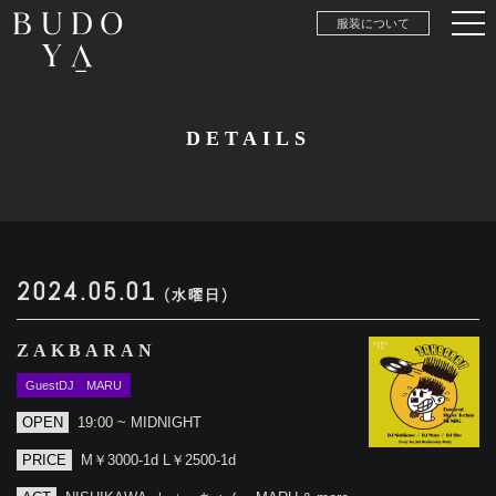
服装について
DETAILS
2024.05.01
(水曜日)
ZAKBARAN
GuestDJ MARU
OPEN
19:00 ~ MIDNIGHT
PRICE
M￥3000-1d L￥2500-1d