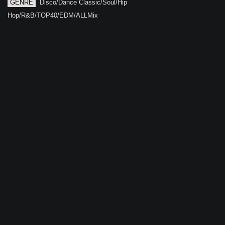
GENRE
Disco/Dance Classic/Soul/Hip
Hop/R&B/TOP40/EDM/ALLMix