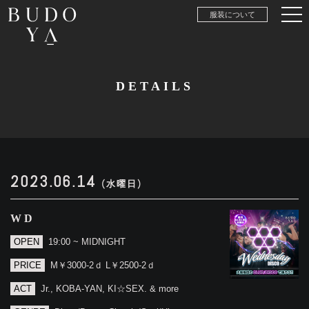
服装について
DETAILS
2023.06.14
(水曜日)
WD
OPEN
19:00 ~ MIDNIGHT
PRICE
M￥3000-2ｄ L￥2500-2ｄ
ACT
Jr., KOBA-YAN, KI☆SEX. & more