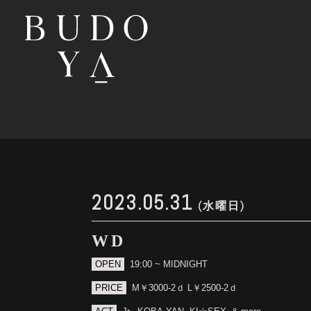
2023.05.31
(水曜日)
WD
OPEN
19:00 ~ MIDNIGHT
PRICE
M￥3000-2ｄ L￥2500-2ｄ