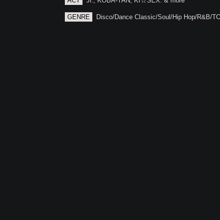
ACT
Jr., KOBA-YAN, KI☆SEX. & more
GENRE
Disco/Dance Classic/Soul/Hip Hop/R&B/