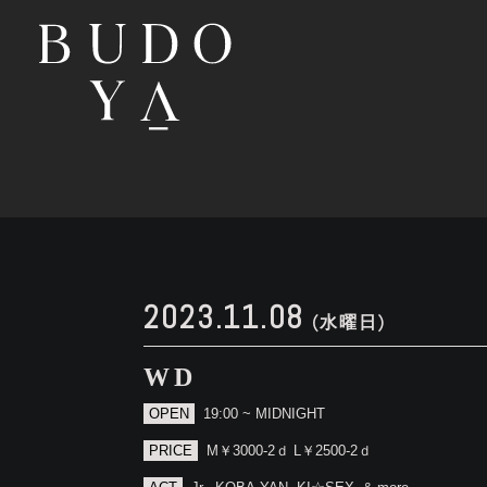
2023.11.08
(水曜日)
WD
OPEN
19:00 ~ MIDNIGHT
PRICE
M￥3000-2ｄ L￥2500-2ｄ