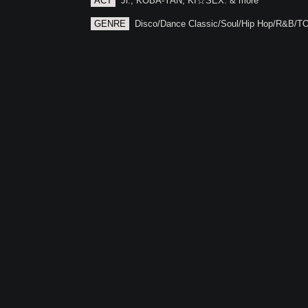
ACT
Jr., KOBA-YAN, KI☆SEX. & more
GENRE
Disco/Dance Classic/Soul/Hip Hop/R&B/