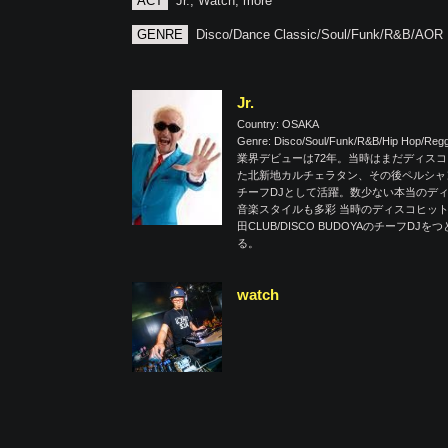
ACT
Jr., Watch, more
GENRE
Disco/Dance Classic/Soul/Funk/R&B/AOR
Jr.
Country: OSAKA
Genre: Disco/Soul/Funk/R&B/Hip Hop/Re
業界デビューは72年。当時はまだディスコ
た北新地カルチェラタン、その後ペルシャ
チーフDJとして活躍。数少ない本当のデ
音楽スタイルも多彩 当時のディスコヒットから最
田CLUB/DISCO BUDOYAのチー
る。
watch