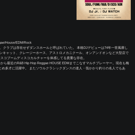
ggae/House/EDM/Rock
、クラブは存在せずダンスホールと呼ばれていた。 本格DJデビューは74年一世風靡し
ンキャット、クレージーホース、アストロメカニクール、オンアンドオンなど大型店で
ィスコブームディスコカルチャーを体感してる貴重な存在。
近のR&B Hip Hop Reggae HOUSE EDMまでこなすマルチプレーヤー。現在も梅
フDJをつとめ多才に活躍中。 またソウルクラシックダンスの達人・筏かかり釣りの名人でもあ