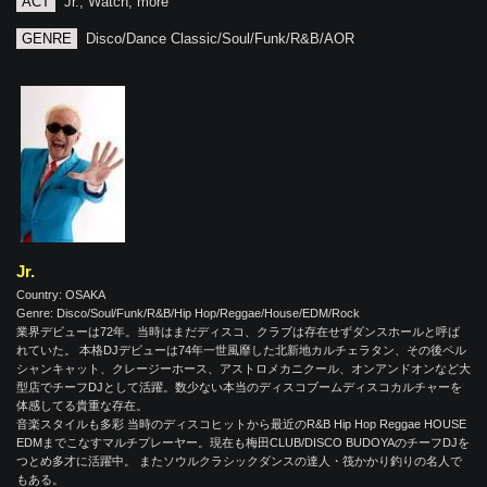
ACT
Jr., Watch, more
GENRE
Disco/Dance Classic/Soul/Funk/R&B/AOR
Jr.
Country: OSAKA
Genre: Disco/Soul/Funk/R&B/Hip Hop/Reggae/House/EDM/Rock
業界デビューは72年。当時はまだディスコ、クラブは存在せずダンスホールと呼ば
れていた。 本格DJデビューは74年一世風靡した北新地カルチェラタン、その後ペル
シャンキャット、クレージーホース、アストロメカニクール、オンアンドオンなど大
型店でチーフDJとして活躍。数少ない本当のディスコブームディスコカルチャーを
体感してる貴重な存在。
音楽スタイルも多彩 当時のディスコヒットから最近のR&B Hip Hop Reggae HOUSE
EDMまでこなすマルチプレーヤー。現在も梅田CLUB/DISCO BUDOYAのチーフDJを
つとめ多才に活躍中。 またソウルクラシックダンスの達人・筏かかり釣りの名人で
もある。