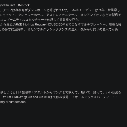
ggae/House/EDM/Rock
、クラブは存在せずダンスホールと呼ばれていた。 本格DJデビューは74年一世風靡し
ンキャット、クレージーホース、アストロメカニクール、オンアンドオンなど大型店で
ィスコブームディスコカルチャーを体感してる貴重な存在。
近のR&B Hip Hop Reggae HOUSE EDMまでこなすマルチプレーヤー。現在も梅
フDJをつとめ多才に活躍中。 またソウルクラシックダンスの達人・筏かかり釣りの名人でもあ
供しようと日々勉強中!! アダルトからヤングまで飲んで、騒いで、踊って、いい音楽を
RY 1st FRIDAY @ On and On 0:00まで飲み放題！！オールミックスパーティー！！
ity.pl?id=2994388