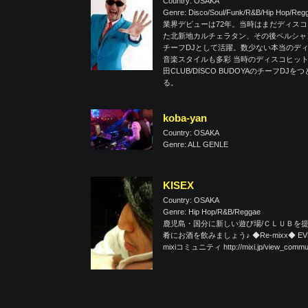
Country: OSAKA
Genre: Disco/Soul/Funk/R&B/Hip Hop/Re
業界デビューは72年。当時はまだディスコ
た北新地カルチェラタン、その後ペルシャ
チーフDJとして活躍。数少ない本当のデ
音楽スタイルも多彩 当時のディスコヒットから最
田CLUB/DISCO BUDOYAのチー
る。
koba-yan
Country: OSAKA
Genre: ALL GENLE
KISEX
Country: OSAKA
Genre: Hip Hop/R&B/Reggae
鹿児島・国分に新しい遊び場/ＣＬＵＢを提
肴にお酒を飲みましょう♪ ◆Re-mixx◆ EVE
mixiコミュニティ http://mixi.jp/view_commun