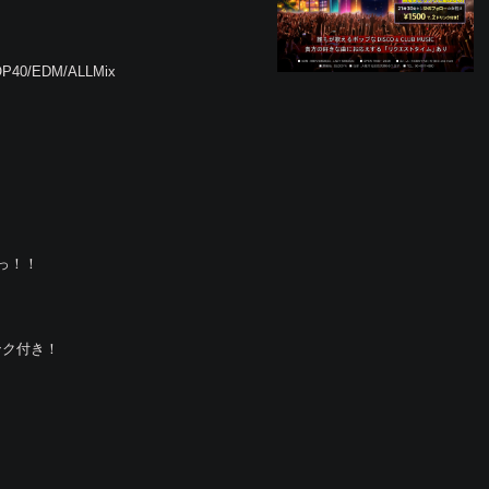
TOP40/EDM/ALLMix
っ！！
ンク付き！