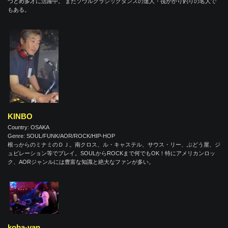
つとめ多才に活躍中。 またソウルクラシックダンスの達人・筏かかり釣りの名人で
もある。
KINBO
Country: OSAKA
Genre: SOUL/FUNK/AOR/ROCK/HIP-HOP
根っからのミナミのＤＪ。南クロス、ル・キャステル、サウス・リー、ぶどう屋、ジ
ュビレーション等でプレイ。SOULからROCKまで何でもOK！特にアメリカンロッ
ク、AORジャンルには豊富な知識と絶大なファンが多い。
koba-yan