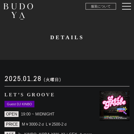
服装について
DETAILS
2025.01.28
(火曜日)
LET’S GROOVE
Guest DJ KINBO
OPEN
19:00 ~ MIDNIGHT
PRICE
M￥3000-2ｄ L￥2500-2ｄ