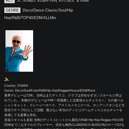
ACT
Jr., KINBO, KOBA-YAN, KI☆SEX. & more
GENRE
Disco/Dance Classic/Soul/Hip
Hop/R&B/TOP40/EDM/ALLMix
Jr.
Country: OSAKA
Genre: Disco/Soul/Funk/R&B/Hip Hop/Reggae/House/EDM/Rock
業界デビューは72年。当時はまだディスコ、クラブは存在せずダンスホールと呼ば
れていた。 本格DJデビューは74年一世風靡した北新地カルチェラタン、その後ペル
シャンキャット、クレージーホース、アストロメカニクール、オンアンドオンなど大
型店でチーフDJとして活躍。数少ない本当のディスコブームディスコカルチャーを
体感してる貴重な存在。
音楽スタイルも多彩 当時のディスコヒットから最近のR&B Hip Hop Reggae HOUSE
EDMまでこなすマルチプレーヤー。現在も梅田CLUB/DISCO BUDOYAのチーフDJを