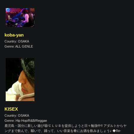
koba-yan
Country: OSAKA
Genre: ALL GENLE
KISEX
Country: OSAKA
Genre: Hip Hop/R&B/Reggae
鹿児島・国分に新しい遊び場/ＣＬＵＢを提供しようと日々勉強中!! アダルトからヤ
ングまで飲んで、騒いで、踊って、いい音楽を肴にお酒を飲みましょう♪ ◆Re-