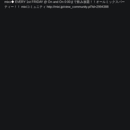
mixx◆ EVERY 1st FRIDAY @ On and On 0:00まで飲み放題！！オールミックスパー
ティー！！ mixiコミュニティ http://mixi.jp/view_community.pl?id=2994388