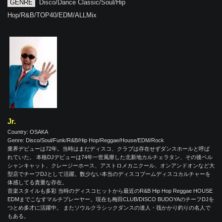
GENRE
Disco/Dance Classic/Soul/Hip
Hop/R&B/TOP40/EDM/ALLMix
Jr.
Country: OSAKA
Genre: Disco/Soul/Funk/R&B/Hip Hop/Reggae/House/EDM/Rock
業界デビューは72年。当時はまだディスコ、クラブは存在せずダンスホールと呼ば
れていた。 本格DJデビューは74年一世風靡した北新地カルチェラタン、その後ペル
シャンキャット、クレージーホース、アストロメカニクール、オンアンドオンなど大
型店でチーフDJとして活躍。数少ない本当のディスコブームディスコカルチャーを
体感してる貴重な存在。
音楽スタイルも多彩 当時のディスコヒットから最近のR&B Hip Hop Reggae HOUSE
EDMまでこなすマルチプレーヤー。現在も梅田CLUB/DISCO BUDOYAのチーフDJを
つとめ多才に活躍中。 またソウルクラシックダンスの達人・筏かかり釣りの名人で
もある。