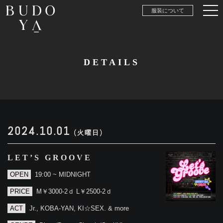
服装について
DETAILS
2024.10.01
(火曜日)
LET’S GROOVE
OPEN
19:00 ~ MIDNIGHT
PRICE
M￥3000-2ｄ L￥2500-2ｄ
ACT
Jr., KOBA-YAN, KI☆SEX. & more