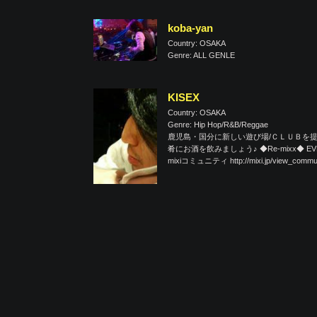
koba-yan
Country: OSAKA
Genre: ALL GENLE
KISEX
Country: OSAKA
Genre: Hip Hop/R&B/Reggae
鹿児島・国分に新しい遊び場/ＣＬＵＢを提
肴にお酒を飲みましょう♪ ◆Re-mixx◆ EVE
mixiコミュニティ http://mixi.jp/view_commun