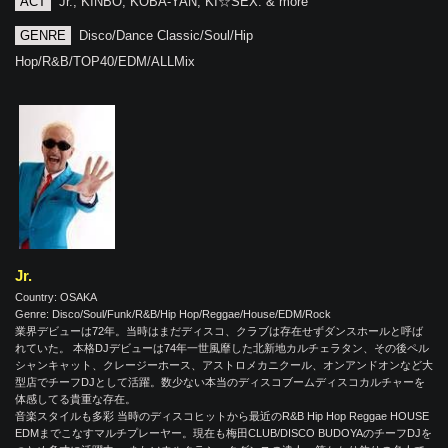
ACT
Jr., KINBO, KOBA-YAN, KI☆SEX. & more
GENRE
Disco/Dance Classic/Soul/Hip
Hop/R&B/TOP40/EDM/ALLMix
Jr.
Country: OSAKA
Genre: Disco/Soul/Funk/R&B/Hip Hop/Reggae/House/EDM/Rock
業界デビューは72年。当時はまだディスコ、クラブは存在せずダンスホールと呼ば
れていた。 本格DJデビューは74年一世風靡した北新地カルチェラタン、その後ペル
シャンキャット、クレージーホース、アストロメカニクール、オンアンドオンなど大
型店でチーフDJとして活躍。数少ない本当のディスコブームディスコカルチャーを
体感してる貴重な存在。
音楽スタイルも多彩 当時のディスコヒットから最近のR&B Hip Hop Reggae HOUSE
EDMまでこなすマルチプレーヤー。現在も梅田CLUB/DISCO BUDOYAのチーフDJを