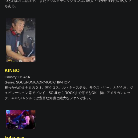
つとめ多才に活躍中。 またソウルクラシックダンスの達人・筏かかり釣りの名人で
もある。
KINBO
Country: OSAKA
Genre: SOUL/FUNK/AOR/ROCK/HIP-HOP
根っからのミナミのＤＪ。南クロス、ル・キャステル、サウス・リー、ぶどう屋、ジ
ュビレーション等でプレイ。SOULからROCKまで何でもOK！特にアメリカンロッ
ク、AORジャンルには豊富な知識と絶大なファンが多い。
koba-yan