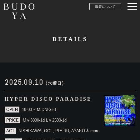
服装について
DETAILS
2025.09.10
(水曜日)
HYPER DISCO PARADISE
OPEN
19:00 ~ MIDNIGHT
PRICE
M￥3000-1d L￥2500-1d
ACT
NISHIKAWA, OGI , PIE-RU, AYAKO & more