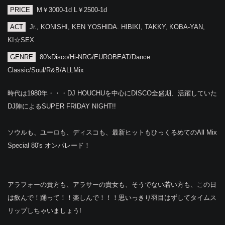
PRICE
M￥3000-1d L￥2500-1d
ACT
Jr., KONISHI, KEN YOSHIDA. HIBIKI, TAKKY, KOBA-YAN,
KI☆SEX
GENRE
80'sDisco/Hi-NRG/EUROBEAT/Dance
Classic/Soul/R&B/ALLMix
時代は1980年・・・DJ HOUCHUを中心にDISCO全盛期、活躍していた
DJ陣によるSUPER FRIDAY NIGHT!!
ソウルも、ユーロも、ディスコも、最新ヒットもひっくるめてのAll Mix
Special 80's オンパレード！
アラフォーの貴方も、アラサーの貴女も、そうでない若い方も、この日
は飲んで！踊って！！楽しんで！！！思いっきり羽目はずしてタイムス
リップしちゃいましょう!