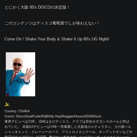
とにかく大阪 80's DISCOの決定版！
このコンテンツはディスコ葡萄屋でしか味わえない！
Come On ! Shake Your Body & Shake It Up 80's UG Night!
Jr.
Country: OSAKA
Genre: Disco/Soul/Funk/R&B/Hip Hop/Reggae/House/EDM/Rock
業界デビューは72年。当時はまだディスコ、クラブは存在せずダンスホールと呼ば
れていた。 本格DJデビューは74年一世風靡した北新地カルチェラタン、その後ペル
シャンキャット、クレージーホース、アストロメカニクール、オンアンドオンなど大