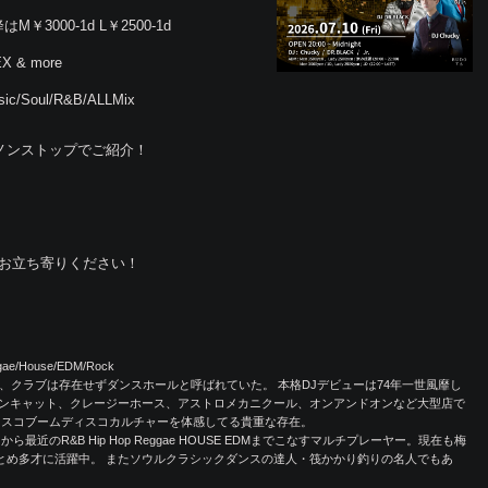
降はM￥3000-1d L￥2500-1d
X & more
sic/Soul/R&B/ALLMix
くノンストップでご紹介！
日にお立ち寄りください！
ggae/House/EDM/Rock
、クラブは存在せずダンスホールと呼ばれていた。 本格DJデビューは74年一世風靡し
ンキャット、クレージーホース、アストロメカニクール、オンアンドオンなど大型店で
ィスコブームディスコカルチャーを体感してる貴重な存在。
近のR&B Hip Hop Reggae HOUSE EDMまでこなすマルチプレーヤー。現在も梅
フDJをつとめ多才に活躍中。 またソウルクラシックダンスの達人・筏かかり釣りの名人でもあ