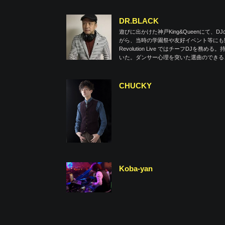
DR.BLACK
遊びに出かけた神戸King&Queenにて、
がら、当時の学園祭や友好イベント等にも数
Revolution Live ではチーフDJを
いた。ダンサー心理を突いた選曲のできる
CHUCKY
Koba-yan