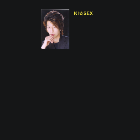
KI☆SEX