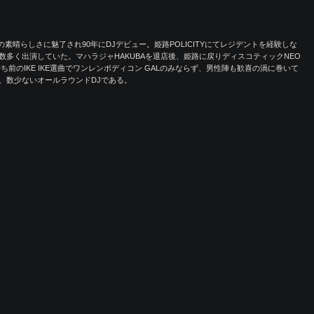
DJの素晴らしさに魅了され90年にDJデビュー。姫路POLICITYにてレジデントを経験しな
多く出演していた。マハラジャHAKUBAを退店後、姫路に戻りディスコティックNEO
務める。持ち前のIKE IKE選曲でワンレンボディコン GALのみならず、男性陣も歓喜の渦に巻いて
、数少ないオールラウンドDJである。