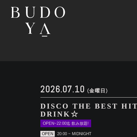
2026.07.10
(金曜日)
DISCO THE BEST HI
DRINK☆
OPEN~22:00迄 飲み放題!
OPEN
20:00 ~ MIDNIGHT