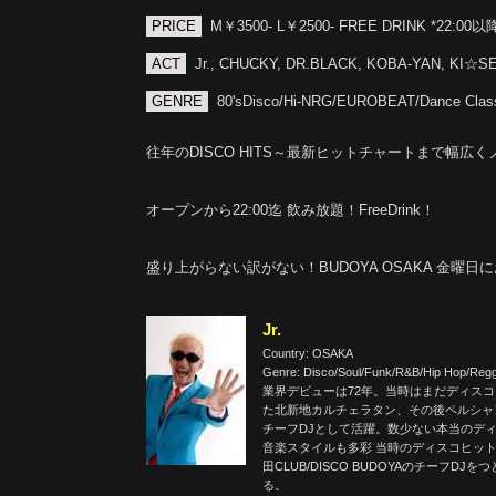
PRICE
M￥3500- L￥2500- FREE DRINK *22:00以
ACT
Jr., CHUCKY, DR.BLACK, KOBA-YAN, KI☆SE
GENRE
80'sDisco/Hi-NRG/EUROBEAT/Dance Clas
往年のDISCO HITS～最新ヒットチャートまで幅広
オープンから22:00迄 飲み放題！FreeDrink！
盛り上がらない訳がない！BUDOYA OSAKA 金曜
Jr.
Country: OSAKA
Genre: Disco/Soul/Funk/R&B/Hip Hop/Re
業界デビューは72年。当時はまだディスコ
た北新地カルチェラタン、その後ペルシャ
チーフDJとして活躍。数少ない本当のデ
音楽スタイルも多彩 当時のディスコヒットから最
田CLUB/DISCO BUDOYAのチー
る。