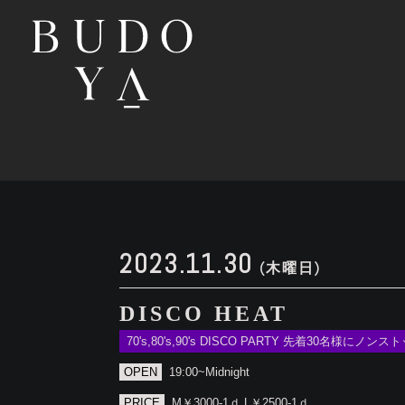
2023.11.30
(木曜日)
DISCO HEAT
70's,80's,90's DISCO PARTY 先着30名様にノ
OPEN
19:00~Midnight
PRICE
M￥3000-1ｄ L￥2500-1ｄ