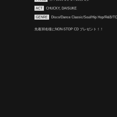
ACT
CHUCKY, DAISUKE
GENRE
Disco/Dance Classic/Soul/Hip Hop/R&B/
先着30名様にNON-STOP CD プレゼント！！