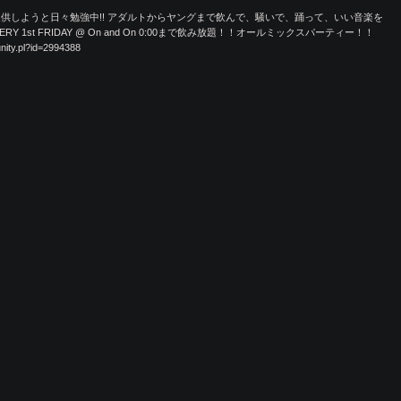
供しようと日々勉強中!! アダルトからヤングまで飲んで、騒いで、踊って、いい音楽を
RY 1st FRIDAY @ On and On 0:00まで飲み放題！！オールミックスパーティー！！
ity.pl?id=2994388