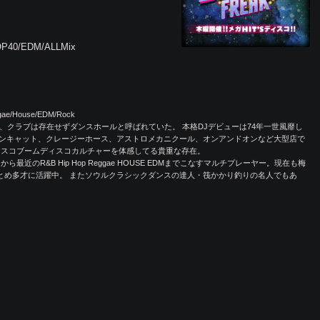
TOP40/EDM/ALLMix
ggae/House/EDM/Rock
、クラブは存在せずダンスホールと呼ばれていた。 本格DJデビューは74年一世風靡し
ンキャット、クレージーホース、アストロメカニクール、オンアンドオンなど大型店で
ィスコブームディスコカルチャーを体感してる貴重な存在。
近のR&B Hip Hop Reggae HOUSE EDMまでこなすマルチプレーヤー。現在も梅
フDJをつとめ多才に活躍中。 またソウルクラシックダンスの達人・筏かかり釣りの名人でもあ