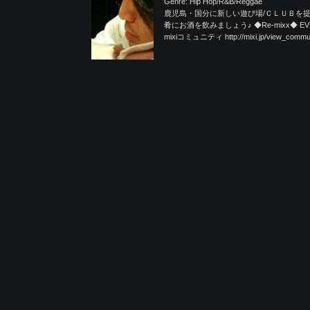
Genre: Hip Hop/R&B/Reggae
鹿児島・国分に新しい遊び場/ＣＬＵＢを提
肴にお酒を飲みましょう♪ ◆Re-mixx◆ EVE
mixiコミュニティ http://mixi.jp/view_commun