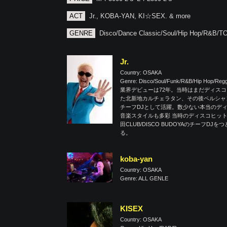
ACT
Jr., KOBA-YAN, KI☆SEX. & more
GENRE
Disco/Dance Classic/Soul/Hip Hop/R&B/
Jr.
Country: OSAKA
Genre: Disco/Soul/Funk/R&B/Hip Hop/Re
業界デビューは72年。当時はまだディスコ
た北新地カルチェラタン、その後ペルシャ
チーフDJとして活躍。数少ない本当のデ
音楽スタイルも多彩 当時のディスコヒットから最
田CLUB/DISCO BUDOYAのチー
る。
koba-yan
Country: OSAKA
Genre: ALL GENLE
KISEX
Country: OSAKA