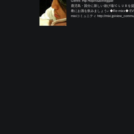
Genre: Hip Hop/R&B/Reggae
鹿児島・国分に新しい遊び場/ＣＬＵＢを提
肴にお酒を飲みましょう♪ ◆Re-mixx◆ EVE
mixiコミュニティ http://mixi.jp/view_commun