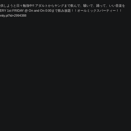
供しようと日々勉強中!! アダルトからヤングまで飲んで、騒いで、踊って、いい音楽を
RY 1st FRIDAY @ On and On 0:00まで飲み放題！！オールミックスパーティー！！
ity.pl?id=2994388