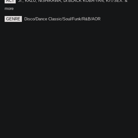
ACT
Jr., KAZU, NISHIKAWA, Dr.BLACK KOBA-YAN, KI☆SEX. &
more
GENRE
Disco/Dance Classic/Soul/Funk/R&B/AOR