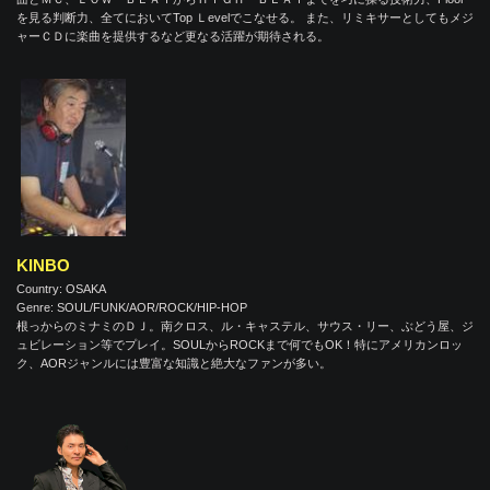
を見る判断力、全てにおいてTop Ｌevelでこなせる。 また、リミキサーとしてもメジ
ャーＣＤに楽曲を提供するなど更なる活躍が期待される。
KINBO
Country: OSAKA
Genre: SOUL/FUNK/AOR/ROCK/HIP-HOP
根っからのミナミのＤＪ。南クロス、ル・キャステル、サウス・リー、ぶどう屋、ジ
ュビレーション等でプレイ。SOULからROCKまで何でもOK！特にアメリカンロッ
ク、AORジャンルには豊富な知識と絶大なファンが多い。