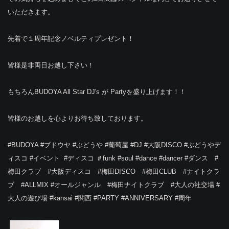
いただきます。
先着で１周年記念ノベルティプレゼント！
皆様是非両日お越し下さい！
もちろんBUDOYA All Star DJ's が Partyを盛り上げます！！
皆様のお越しを心よりお待ち致しております。
#BUDOYA #ブドウヤ #ぶどうや #葡萄屋 #DJ‬ ‪#大阪DISCO‬ #ぶどうやデ
ィスコ‪ ‪#イベント‬ ‪‬ ‪#ディスコ‬ ‪‬＃funk‬ ‪#soul‬ ‪#dance‬ ‪#dancer‬ ‪#ダンス‬ #
梅田クラブ #大阪ディスコ #梅田DISCO #梅田CLUB #ナイトクラ
ブ #ALLMIX #オールジャンル #梅田ナイトクラブ #大人の社交場 #
大人の遊び場 #kansai #関西 #PARTY #ANNIVERSARY #周年