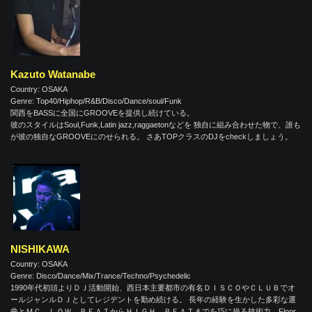
Kazuto Watanabe
Country: OSAKA
Genre: Top40/Hiphop/R&B/Disco/Dance/soul/Funk
関西をBASSに全国にGROOVEを提供し続けている。
彼のスタイルはSoul,Funk,Latin jazz,raggaetonなどを 独自に組み合わせた物で、誰も
が彼の独自なGROOVEにのせられる。 さあTOPクラスのDJをcheckしましょう。
NISHIKAWA
Country: OSAKA
Genre: Disco/Dance/Mix/Trance/Techno/Psychedelic
1990年代初頭よりＤＪ活動開始、西日本主要都市の有名ＤＩＳＣＯやＣＬＵＢでオ
ールジャンルＤＪとしてレジデントを勤め続ける。 長年の経験を生かした多彩な選
曲とＭＣ、ＬＯＷ ＢＥＡＴからＨＩＧＨ ＢＥＡＴまでを巧に操る技術力、Floor