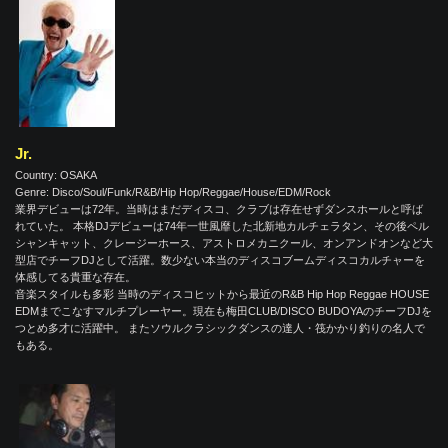
Jr.
Country: OSAKA
Genre: Disco/Soul/Funk/R&B/Hip Hop/Reggae/House/EDM/Rock
業界デビューは72年。当時はまだディスコ、クラブは存在せずダンスホールと呼ば
れていた。 本格DJデビューは74年一世風靡した北新地カルチェラタン、その後ペル
シャンキャット、クレージーホース、アストロメカニクール、オンアンドオンなど大
型店でチーフDJとして活躍。数少ない本当のディスコブームディスコカルチャーを
体感してる貴重な存在。
音楽スタイルも多彩 当時のディスコヒットから最近のR&B Hip Hop Reggae HOUSE
EDMまでこなすマルチプレーヤー。現在も梅田CLUB/DISCO BUDOYAのチーフDJを
つとめ多才に活躍中。 またソウルクラシックダンスの達人・筏かかり釣りの名人で
もある。