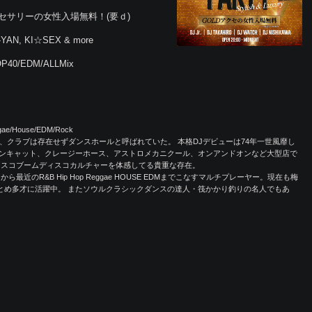
ドアクセサリーの女性入場無料！(要ｄ)
-YAN, KI☆SEX & more
TOP40/EDM/ALLMix
ggae/House/EDM/Rock
、クラブは存在せずダンスホールと呼ばれていた。 本格DJデビューは74年一世風靡し
ンキャット、クレージーホース、アストロメカニクール、オンアンドオンなど大型店で
ィスコブームディスコカルチャーを体感してる貴重な存在。
近のR&B Hip Hop Reggae HOUSE EDMまでこなすマルチプレーヤー。現在も梅
フDJをつとめ多才に活躍中。 またソウルクラシックダンスの達人・筏かかり釣りの名人でもあ