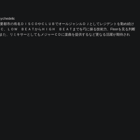
ychedelic
本主要都市の有名ＤＩＳＣＯやＣＬＵＢでオールジャンルＤＪとしてレジデントを勤め続け
Ｃ、ＬＯＷ ＢＥＡＴからＨＩＧＨ ＢＥＡＴまでを巧に操る技術力、Floorを見る判断
せる。 また、リミキサーとしてもメジャーＣＤに楽曲を提供するなど更なる活躍が期待され