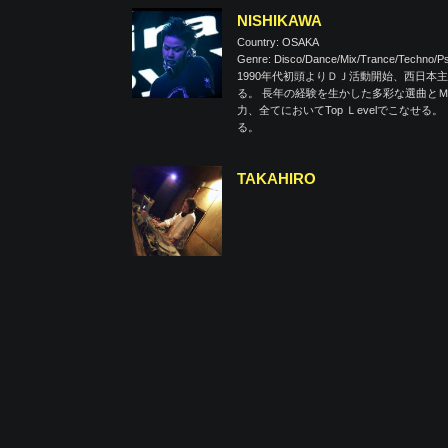
NISHIKAWA
Country: OSAKA
Genre: Disco/Dance/Mix/Trance/Techno/Ps
1990年代初頭よりＤＪ活動開始、西日
る。 長年の経験を生かした多彩な選曲とＭ
力、全てにおいてTop Ｌevelでこな
る。
TAKAHIRO