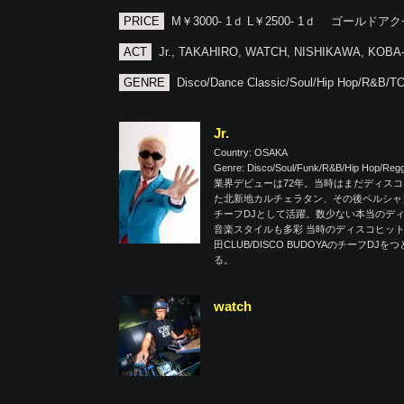
PRICE
M￥3000- 1ｄ L￥2500- 1ｄ ゴール
ACT
Jr., TAKAHIRO, WATCH, NISHIKAWA, KOBA
GENRE
Disco/Dance Classic/Soul/Hip Hop/R&B/
Jr.
Country: OSAKA
Genre: Disco/Soul/Funk/R&B/Hip Hop/Re
業界デビューは72年。当時はまだディスコ
た北新地カルチェラタン、その後ペルシャ
チーフDJとして活躍。数少ない本当のデ
音楽スタイルも多彩 当時のディスコヒットから最
田CLUB/DISCO BUDOYAのチー
る。
watch