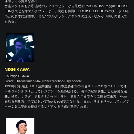
体感してる貴重な存在。
音楽スタイルも多彩 当時のディスコヒットから最近のR&B Hip Hop Reggae HOUSE
EDMまでこなすマルチプレーヤー。現在も梅田CLUB/DISCO BUDOYAのチーフDJを
つとめ多才に活躍中。 またソウルクラシックダンスの達人・筏かかり釣りの名人で
もある。
NISHIKAWA
Country: OSAKA
Genre: Disco/Dance/Mix/Trance/Techno/Psychedelic
1990年代初頭よりＤＪ活動開始、西日本主要都市の有名ＤＩＳＣＯやＣＬＵＢでオ
ールジャンルＤＪとしてレジデントを勤め続ける。 長年の経験を生かした多彩な選
曲とＭＣ、ＬＯＷ ＢＥＡＴからＨＩＧＨ ＢＥＡＴまでを巧に操る技術力、Floor
を見る判断力、全てにおいてTop Ｌevelでこなせる。 また、リミキサーとしてもメジ
ャーＣＤに楽曲を提供するなど更なる活躍が期待される。