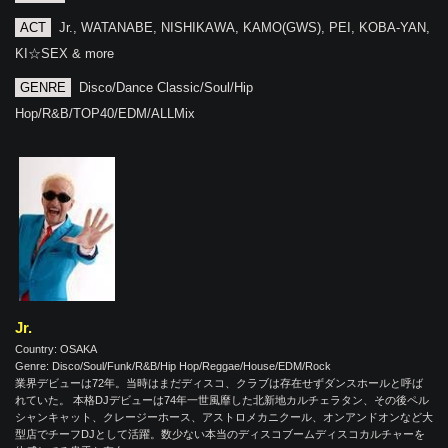
ACT
Jr., WATANABE, NISHIKAWA, KAMO(GWS), PEI, KOBA-YAN,
KI☆SEX & more
GENRE
Disco/Dance Classic/Soul/Hip
Hop/R&B/TOP40/EDM/ALLMix
Jr.
Country: OSAKA
Genre: Disco/Soul/Funk/R&B/Hip Hop/Reggae/House/EDM/Rock
業界デビューは72年。当時はまだディスコ、クラブは存在せずダンスホールと呼ば
れていた。 本格DJデビューは74年一世風靡した北新地カルチェラタン、その後ペル
シャンキャット、クレージーホース、アストロメカニクール、オンアンドオンなど大
型店でチーフDJとして活躍。数少ない本当のディスコブームディスコカルチャーを