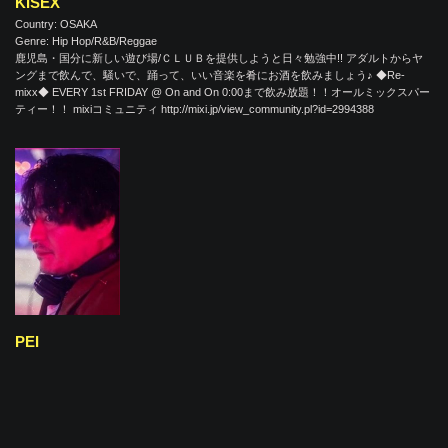
KISEX
Country: OSAKA
Genre: Hip Hop/R&B/Reggae
鹿児島・国分に新しい遊び場/ＣＬＵＢを提供しようと日々勉強中!! アダルトからヤ
ングまで飲んで、騒いで、踊って、いい音楽を肴にお酒を飲みましょう♪ ◆Re-
mixx◆ EVERY 1st FRIDAY @ On and On 0:00まで飲み放題！！オールミックスパー
ティー！！ mixiコミュニティ http://mixi.jp/view_community.pl?id=2994388
PEI