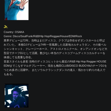
Jr.
Country: OSAKA
Genre: Disco/Soul/Funk/R&B/Hip Hop/Reggae/House/EDM/Rock
業界デビューは72年。当時はまだディスコ、クラブは存在せずダンスホールと呼ば
れていた。 本格DJデビューは74年一世風靡した北新地カルチェラタン、その後ペル
シャンキャット、クレージーホース、アストロメカニクール、オンアンドオンなど大
型店でチーフDJとして活躍。数少ない本当のディスコブームディスコカルチャーを
体感してる貴重な存在。
音楽スタイルも多彩 当時のディスコヒットから最近のR&B Hip Hop Reggae HOUSE
EDMまでこなすマルチプレーヤー。現在も梅田CLUB/DISCO BUDOYAのチーフDJを
つとめ多才に活躍中。 またソウルクラシックダンスの達人・筏かかり釣りの名人で
もある。