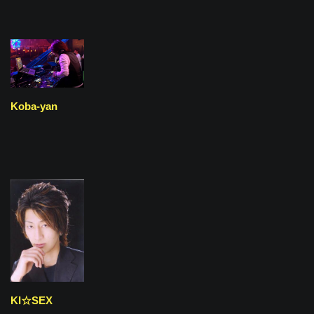
Koba-yan
KI☆SEX