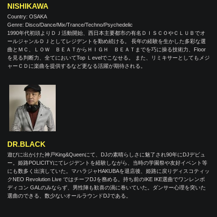
NISHIKAWA
Country: OSAKA
Genre: Disco/Dance/Mix/Trance/Techno/Psychedelic
1990年代初頭よりＤＪ活動開始、西日本主要都市の有名ＤＩＳＣＯやＣＬＵＢでオ
ールジャンルＤＪとしてレジデントを勤め続ける。 長年の経験を生かした多彩な選
曲とＭＣ、ＬＯＷ ＢＥＡＴからＨＩＧＨ ＢＥＡＴまでを巧に操る技術力、Floor
を見る判断力、全てにおいてTop Ｌevelでこなせる。 また、リミキサーとしてもメジ
ャーＣＤに楽曲を提供するなど更なる活躍が期待される。
DR.BLACK
遊びに出かけた神戸King&Queenにて、DJの素晴らしさに魅了され90年にDJデビュ
ー。姫路POLICITYにてレジデントを経験しながら、当時の学園祭や友好イベント等
にも数多く出演していた。マハラジャHAKUBAを退店後、姫路に戻りディスコティッ
クNEO Revolution Live ではチーフDJを務める。持ち前のIKE IKE選曲でワンレンボ
ディコン GALのみならず、男性陣も歓喜の渦に巻いていた。ダンサー心理を突いた
選曲のできる、数少ないオールラウンドDJである。