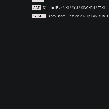
ACT
DJ : LippiE /KA-KI / AYU / KINCHAN / TAKI
GENRE
Disco/Dance Classic/Soul/Hip Hop/R&B/