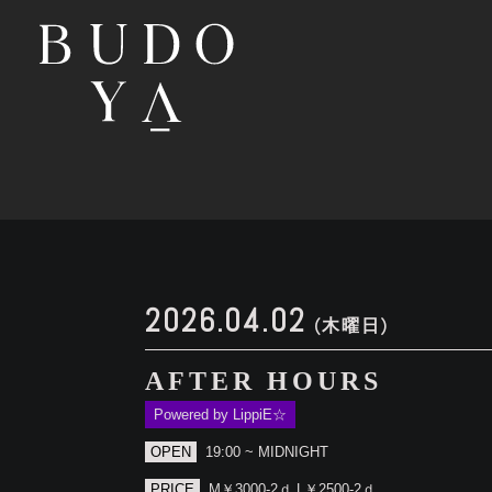
2026.04.02
(木曜日)
AFTER HOURS
Powered by LippiE☆
OPEN
19:00 ~ MIDNIGHT
PRICE
M￥3000-2ｄ L￥2500-2ｄ