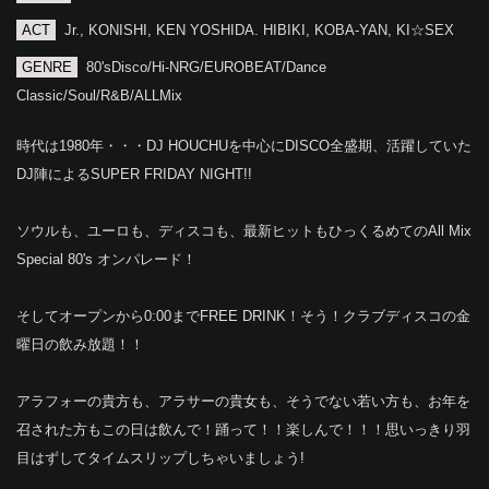
ACT
Jr., KONISHI, KEN YOSHIDA. HIBIKI, KOBA-YAN, KI☆SEX
GENRE
80'sDisco/Hi-NRG/EUROBEAT/Dance
Classic/Soul/R&B/ALLMix
時代は1980年・・・DJ HOUCHUを中心にDISCO全盛期、活躍していた
DJ陣によるSUPER FRIDAY NIGHT!!
ソウルも、ユーロも、ディスコも、最新ヒットもひっくるめてのAll Mix
Special 80's オンパレード！
そしてオープンから0:00までFREE DRINK！そう！クラブディスコの金
曜日の飲み放題！！
アラフォーの貴方も、アラサーの貴女も、そうでない若い方も、お年を
召された方もこの日は飲んで！踊って！！楽しんで！！！思いっきり羽
目はずしてタイムスリップしちゃいましょう!