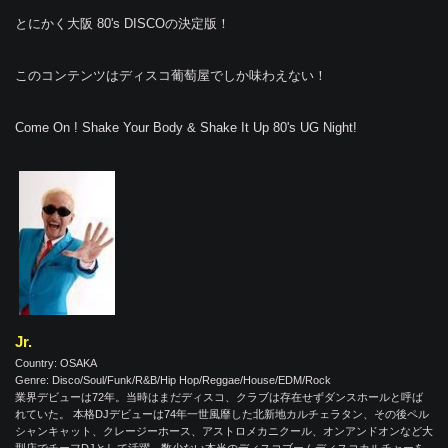
とにかく大阪 80's DISCOの決定版！
このコンテンツはディスコ葡萄屋でしか味わえない！
Come On ! Shake Your Body & Shake It Up 80's UG Night!
Jr.
Country: OSAKA
Genre: Disco/Soul/Funk/R&B/Hip Hop/Reggae/House/EDM/Rock
業界デビューは72年。当時はまだディスコ、クラブは存在せずダンスホールと呼ば
れていた。 本格DJデビューは74年一世風靡した北新地カルチェラタン、その後ペル
シャンキャット、クレージーホース、アストロメカニクール、オンアンドオンなど大