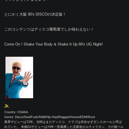
とにかく大阪 80's DISCOの決定版！
このコンテンツはディスコ葡萄屋でしか味わえない！
Come On ! Shake Your Body & Shake It Up 80's UG Night!
Jr.
Country: OSAKA
Genre: Disco/Soul/Funk/R&B/Hip Hop/Reggae/House/EDM/Rock
業界デビューは72年。当時はまだディスコ、クラブは存在せずダンスホールと呼ば
れていた。 本格DJデビューは74年一世風靡した北新地カルチェラタン、その後ペル