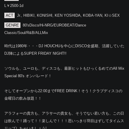
L￥2500-1d
ACT
Jr., HIBIKI, KONISHI, KEN YOSHIDA, KOBA-YAN, KI☆SEX
GENRE
80'sDisco/Hi-NRG/EUROBEAT/Dance
Classic/Soul/R&B/ALLMix
時代は1980年・・・DJ HOUCHUを中心にDISCO全盛期、活躍していた
DJ陣によるSUPER FRIDAY NIGHT!!
ソウルも、ユーロも、ディスコも、最新ヒットもひっくるめてのAll Mix
Special 80's オンパレード！
そしてオープンから22:00までFREE DRINK！そう！クラブディスコの
金曜日の飲み放題！！
アラフォーの貴方も、アラサーの貴女も、そうでない若い方も、この日
は飲んで！踊って！！楽しんで！！！思いっきり羽目はずしてタイムス
リップしちゃいましょう!