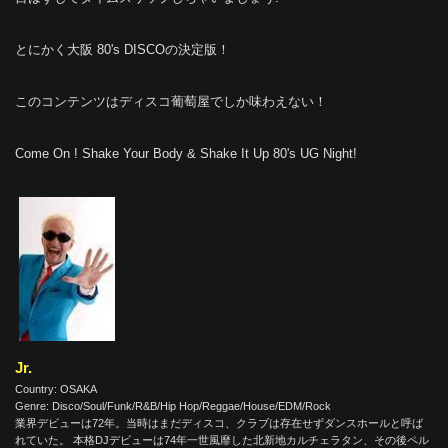
とにかく大阪 80's DISCOの決定版！
このコンテンツはディスコ葡萄屋でしか味わえない！
Come On ! Shake Your Body & Shake It Up 80's UG Night!
Jr.
Country: OSAKA
Genre: Disco/Soul/Funk/R&B/Hip Hop/Reggae/House/EDM/Rock
業界デビューは72年。当時はまだディスコ、クラブは存在せずダンスホールと呼ば
れていた。 本格DJデビューは74年一世風靡した北新地カルチェラタン、その後ペル