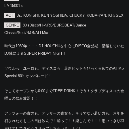
L￥15001-d
ACT
Jr., KONISHI, KEN YOSHIDA. CHUCKY, KOBA-YAN, KI☆SEX
GENRE
80'sDisco/Hi-NRG/EUROBEAT/Dance
Classic/Soul/R&B/ALLMix
時代は1980年・・・DJ HOUCHUを中心にDISCO全盛期、活躍していた
DJ陣によるSUPER FRIDAY NIGHT!!
ソウルも、ユーロも、ディスコも、最新ヒットもひっくるめてのAll Mix
Special 80's オンパレード！
そしてオープンから0:00までFREE DRINK！そう！クラブディスコの金
曜日の飲み放題！！
アラフォーの貴方も、アラサーの貴女も、そうでない若い方も、お年を
召された方もこの日は飲んで！踊って！！楽しんで！！！思いっきり羽
目はずしてタイムスリップしちゃいましょう!