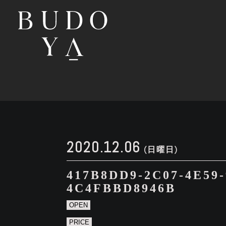
2020.12.06
(日曜日)
417B8DD9-2C07-4E59-
4C4FBBD8946B
OPEN
PRICE