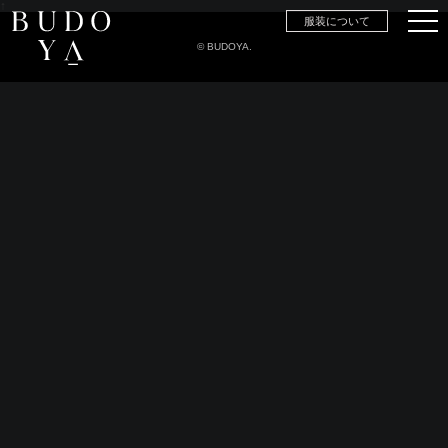
↑
服装について
© BUDOYA.